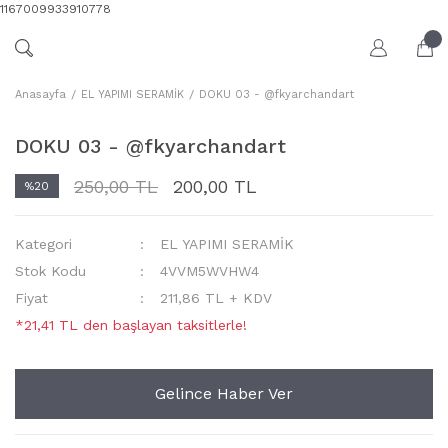
1167009933910778
Anasayfa
EL YAPIMI SERAMİK
DOKU 03 - @fkyarchandart
DOKU 03 - @fkyarchandart
250,00 TL
200,00 TL
%20
Kategori
EL YAPIMI SERAMİK
Stok Kodu
4VVM5WVHW4
Fiyat
211,86 TL + KDV
*21,41 TL den başlayan taksitlerle!
Gelince Haber Ver