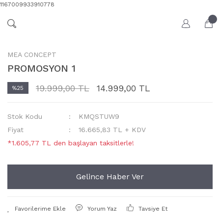
1167009933910778
MEA CONCEPT
PROMOSYON 1
19.999,00 TL
14.999,00 TL
%25
Stok Kodu
KMQSTUW9
Fiyat
16.665,83 TL + KDV
*1.605,77 TL den başlayan taksitlerle!
Gelince Haber Ver
Yorum Yaz
Tavsiye Et